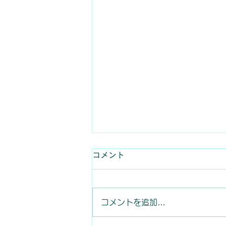
第4回 五ヶ瀬川支流 三ヶ所
コメント
川 全国渓流釣り大会 開催の
お知らせ
清流・三ヶ所川を舞台に、「第4
コメントを追加…
回 全国渓流釣り大会」を開催い
たします。 ヤマメ・サクラマ