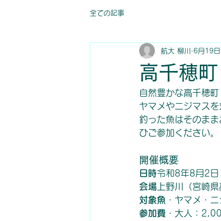
全ての記事
航大 柳川
6月19日
高千穂町
自然豊かな高千穂町
ヤマメやニジマスを
釣った魚はそのまま
ひご参加ください。
開催概要
日時
令和8年8月2日（
会場
上野川（宮崎県
対象魚
・ヤマメ・ニ
参加費
・大人：2,0