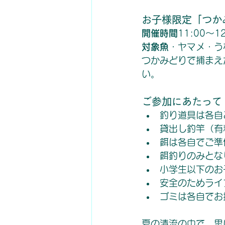
お子様限定「つか
開催時間
11:00～12
対象魚
・ヤマメ・う
つかみどりで捕まえ
い。
ご参加にあたって
釣り道具は各自
貸出し釣竿（有
餌は各自でご準
餌釣りのみとな
小学生以下のお
安全のためライ
ゴミは各自でお
夏の清流の中で、思