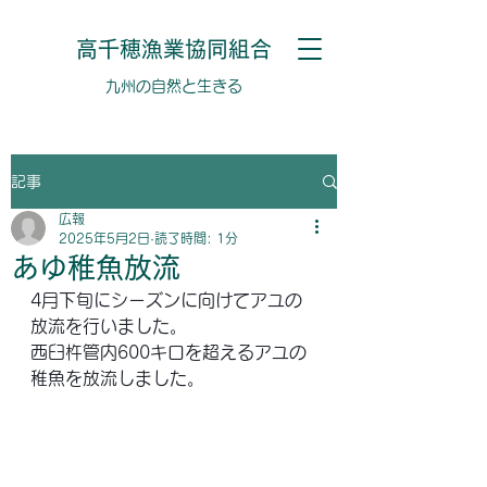
高千穂漁業協同組合
​​九州の自然と生きる
記事
広報
2025年5月2日
読了時間: 1分
あゆ稚魚放流
4月下旬にシーズンに向けてアユの
放流を行いました。
西臼杵管内600キロを超えるアユの
稚魚を放流しました。