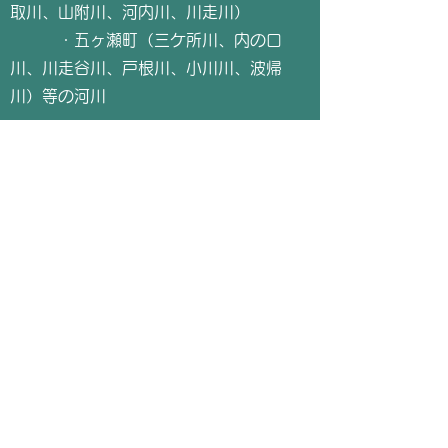
取川、山附川、河内川、川走川）
・五ヶ瀬町（三ケ所川、内の口
川、川走谷川、戸根川、小川川、波帰
川）等の河川