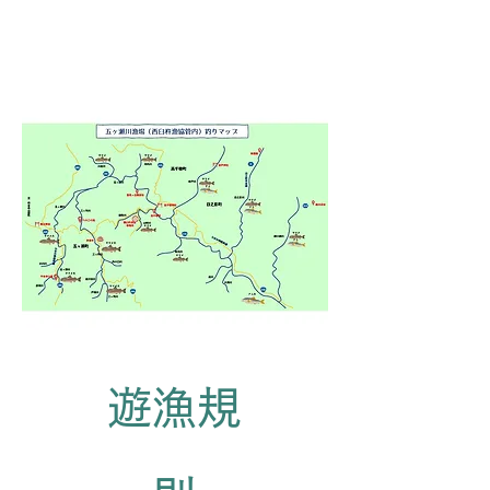
​遊漁規
​漁場情