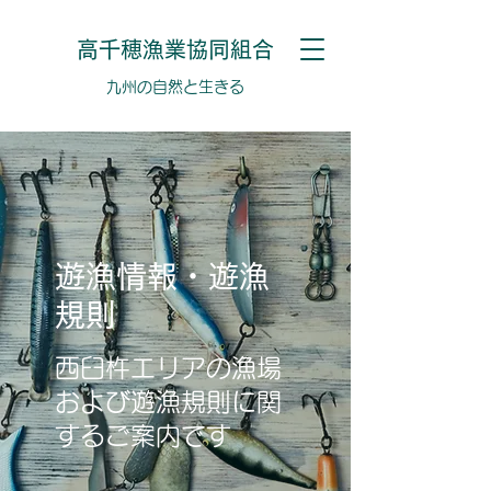
高千穂漁業協同組合
​​九州の自然と生きる
​​遊漁情報・遊漁
規則
西臼杵エリアの漁場
および遊漁規則に関
するご案内です