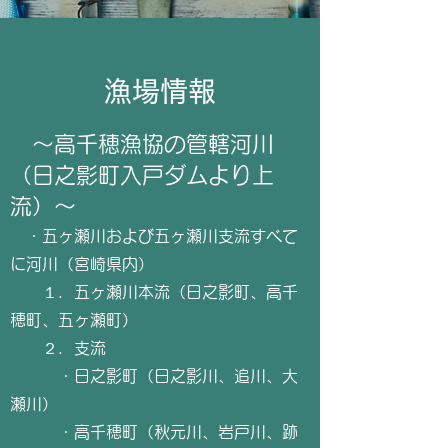
​漁場情報
​ ～高千穂漁協の管轄河川
（日之影町入戸ダムより上
流）～
・五ヶ瀬川および五ヶ瀬川支流すべて
に河川（宮崎県内）
１．五ヶ瀬川本流（日之影町、高千
穂町、五ヶ瀬町）
２．支流
・日之影町（日之影川、追川、大
瀬川）
・高千穂町（秋元川、岩戸川、跡