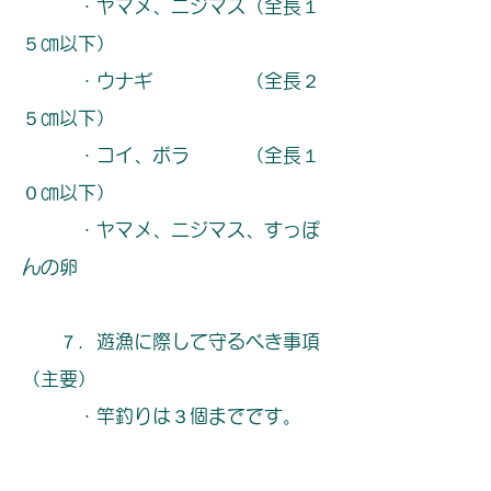
・ヤマメ、ニジマス（全長１
５㎝以下）
・ウナギ （全長２
５㎝以下）
・コイ、ボラ （全長１
０㎝以下）
・ヤマメ、ニジマス、すっぽ
んの卵
７．遊漁に際して守るべき事項
（主要）
・竿釣りは３個までです。
・五ヶ瀬川水系は、リールに
よるシャクリ、コロガシ漁は全て禁